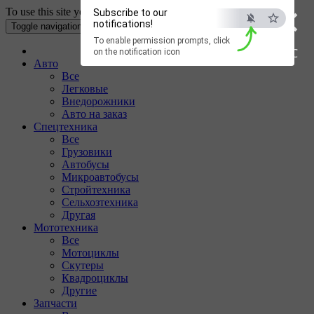
×
To use this site your Internet browser must have Cookies enabled.
Subscribe to our
notifications!
Toggle navigation
To enable permission prompts, click
ESC
on the notification icon
Авто
Все
Легковые
Внедорожники
Авто на заказ
Спецтехника
Все
Грузовики
Автобусы
Микроавтобусы
Стройтехника
Сельхозтехника
Другая
Мототехника
Все
Мотоциклы
Скутеры
Квадроциклы
Другие
Запчасти