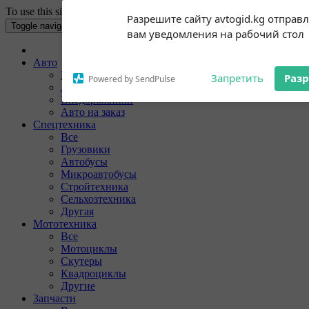
To use this site your Internet browser must have Cookies enabled.
Subscribe to our
Разрешите сайту avtogid.kg отправ
notifications!
Toggle navigation
вам уведомления на рабочий стол
To enable permission prompts, click
on the notification icon
Авто
Все
Запретить
Раз
Powered by SendPulse
Легковые
Внедорожники
Авто на заказ
Спецтехника
Все
Грузовики
Автобусы
Микроавтобусы
Стройтехника
Сельхозтехника
Другая
Мототехника
Все
Мотоциклы
Скутеры
Квадроциклы
Другие
Запчасти