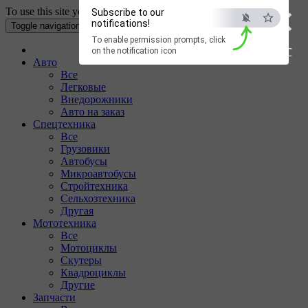
×
To use this site your Internet browser must have Cookies enabled.
Subscribe to our
notifications!
Toggle navigation
To enable permission prompts, click
ESC
on the notification icon
Авто
Все
Легковые
Внедорожники
Авто на заказ
Спецтехника
Все
Грузовики
Автобусы
Микроавтобусы
Стройтехника
Сельхозтехника
Другая
Мототехника
Все
Мотоциклы
Скутеры
Квадроциклы
Другие
Запчасти