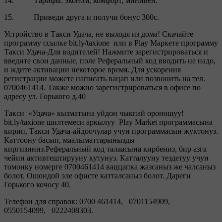
14. Тарифы: эконом, комфорт, минивен.
15. Приведи друга и получи бонус 300с.
Устройство в Такси Удача, не выходя из дома! Скачайте
программу ссылке bit.ly/taxione или в Play Маркете программу
Такси Удача-Для водителей! Нажмите зарегистрироваться и
введите свои данные, поле Реферальный код вводить не надо,
и ждите активации некоторое время. Для ускорения
регистрации можете написать вацап или позвонить на тел.
0700461414. Также можно зарегистрироваться в офисе по
адресу ул. Горького д.40
Такси «Удача» кызматына уйдон чыкпай ороношуу!
bit.ly/taxione шилтемеси аркылуу Play Market программасына
кирип, Такси Удача-айдоочулар учун программасын жуктонуз.
Каттоону басып, маалыматтарынызды
киргизиниз.Реферальный код талаасына кирбениз, бир азга
чейин активтештирууну кутунуз. Катталууну тездетуу учун
томонку номерге 0700461414 ваццапка жазсаныз же чалсаныз
болот. Ошондой эле офисте катталсаныз болот. Дареги
Горького кочосу 40.
Телефон для справок: 0700 461414, 0701154909,
0550154099, 0222408303.