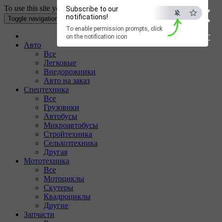
×
To use this site your Internet browser must have Cookies enabled.
Subscribe to our
notifications!
Toggle navigation
To enable permission prompts, click
ESC
on the notification icon
Авто
Все
Легковые
Внедорожники
Авто на заказ
Спецтехника
Все
Грузовики
Автобусы
Микроавтобусы
Стройтехника
Сельхозтехника
Другая
Мототехника
Все
Мотоциклы
Скутеры
Квадроциклы
Другие
Запчасти