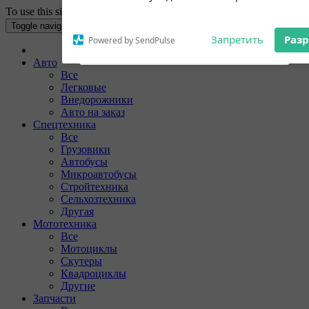
To use this site your Internet browser must have Cookies enabled.
Subscribe to our
Разрешите сайту avtogid.kg отправ
notifications!
Toggle navigation
вам уведомления на рабочий стол
To enable permission prompts, click
on the notification icon
Авто
Все
Запретить
Раз
Powered by SendPulse
Легковые
Внедорожники
Авто на заказ
Спецтехника
Все
Грузовики
Автобусы
Микроавтобусы
Стройтехника
Сельхозтехника
Другая
Мототехника
Все
Мотоциклы
Скутеры
Квадроциклы
Другие
Запчасти