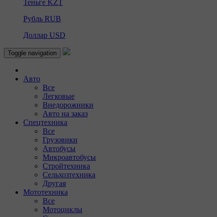
Теньге
KZT
Рубль
RUB
Доллар
USD
Toggle navigation
Авто
Все
Легковые
Внедорожники
Авто на заказ
Спецтехника
Все
Грузовики
Автобусы
Микроавтобусы
Стройтехника
Сельхозтехника
Другая
Мототехника
Все
Мотоциклы