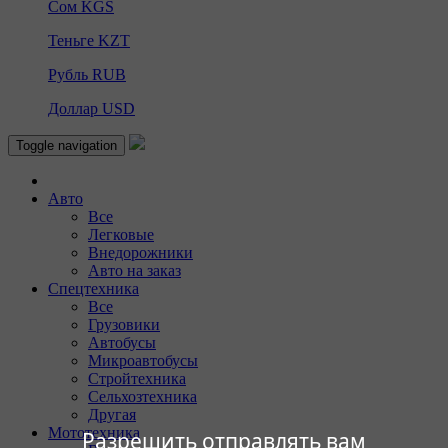
Сом
KGS
Теньге
KZT
Рубль
RUB
Доллар
USD
Toggle navigation
Авто
Все
Легковые
Внедорожники
Авто на заказ
Спецтехника
Все
Грузовики
Автобусы
Микроавтобусы
Стройтехника
Сельхозтехника
Другая
Мототехника
Разрешить отправлять вам