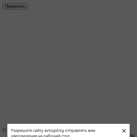
Применить
×
© 1996–2021 АВТОгид
Разрешите сайту avtogid.kg отправлять вам
Наши партнёры
|
Контакты
уведомления на рабочий стол