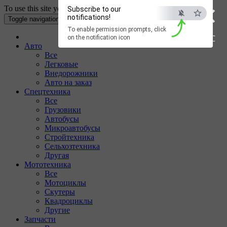
×
To use this site your Internet browser must have Cookies enabled.
Subscribe to our
notifications!
Toggle navigation
To enable permission prompts, click
ESC
on the notification icon
Авто
Все
Легковые
Внедорожники
Авто на заказ
Спецтехника
Все
Грузовики
Автобусы
Микроавтобусы
Стройтехника
Сельхозтехника
Другая
Мототехника
Все
Мотоциклы
Скутеры
Квадроциклы
Другие
Запчасти