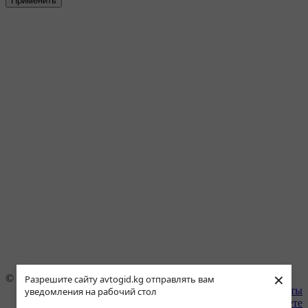
Применить
×
© 1996–2021 АВТОгид
Разрешите сайту avtogid.kg отправлять вам
Наши партнёры
|
Контакты
уведомления на рабочий стол
Платные услуги
|
О сайте
|
О газете