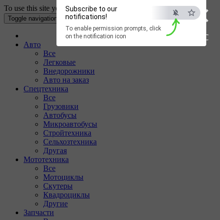
×
To use this site your Internet browser must have Cookies enabled.
Subscribe to our
notifications!
Toggle navigation
To enable permission prompts, click
ESC
on the notification icon
Авто
Все
Легковые
Внедорожники
Авто на заказ
Спецтехника
Все
Грузовики
Автобусы
Микроавтобусы
Стройтехника
Сельхозтехника
Другая
Мототехника
Все
Мотоциклы
Скутеры
Квадроциклы
Другие
Запчасти