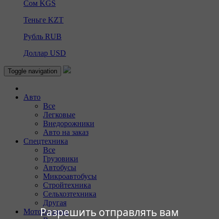
Сом
KGS
Теньге
KZT
Рубль
RUB
Доллар
USD
Toggle navigation
Авто
Все
Легковые
Внедорожники
Авто на заказ
Спецтехника
Все
Грузовики
Автобусы
Микроавтобусы
Стройтехника
Сельхозтехника
Другая
Разрешить отправлять вам
Мототехника