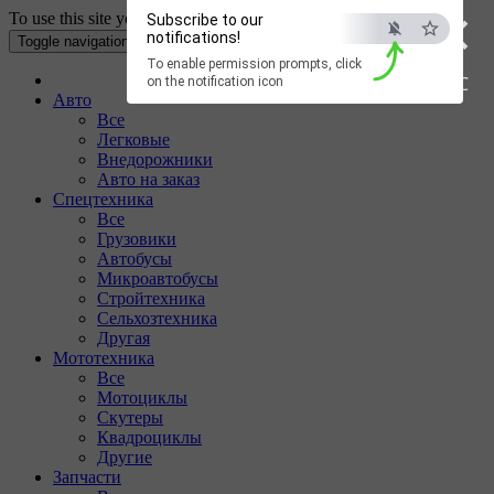
×
To use this site your Internet browser must have Cookies enabled.
Subscribe to our
notifications!
Toggle navigation
To enable permission prompts, click
ESC
on the notification icon
Авто
Все
Легковые
Внедорожники
Авто на заказ
Спецтехника
Все
Грузовики
Автобусы
Микроавтобусы
Стройтехника
Сельхозтехника
Другая
Мототехника
Все
Мотоциклы
Скутеры
Квадроциклы
Другие
Запчасти