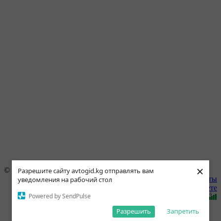
×
© 1996–2021 АВТОгид
Разрешите сайту avtogid.kg отправлять вам
Наши партнёры
|
Контакты
уведомления на рабочий стол
Платные услуги
|
О сайте
|
О газете
Powered by SendPulse
Разрешить
Запретить