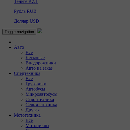
Теньге
KZT
Рубль
RUB
Доллар
USD
Toggle navigation
Авто
Все
Легковые
Внедорожники
Авто на заказ
Спецтехника
Все
Грузовики
Автобусы
Микроавтобусы
Стройтехника
Сельхозтехника
Другая
Мототехника
Все
Мотоциклы