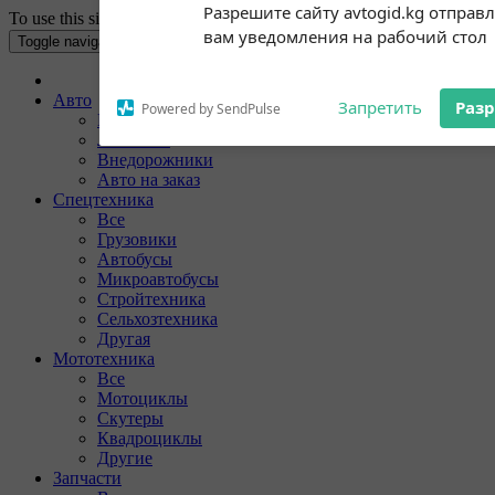
To use this site your Internet browser must have Cookies enabled.
Subscribe to our
Разрешите сайту avtogid.kg отправ
notifications!
Toggle navigation
вам уведомления на рабочий стол
To enable permission prompts, click
on the notification icon
Авто
Все
Запретить
Раз
Powered by SendPulse
Легковые
Внедорожники
Авто на заказ
Спецтехника
Все
Грузовики
Автобусы
Микроавтобусы
Стройтехника
Сельхозтехника
Другая
Мототехника
Все
Мотоциклы
Скутеры
Квадроциклы
Другие
Запчасти