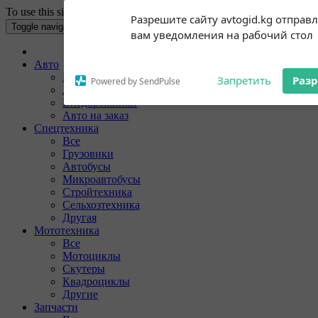
To use this site your Internet browser must have Cookies enabled.
Subscribe to our
Разрешите сайту avtogid.kg отправ
notifications!
Toggle navigation
вам уведомления на рабочий стол
To enable permission prompts, click
on the notification icon
Авто
Все
Запретить
Раз
Powered by SendPulse
Легковые
Внедорожники
Авто на заказ
Спецтехника
Все
Грузовики
Автобусы
Микроавтобусы
Стройтехника
Сельхозтехника
Другая
Мототехника
Все
Мотоциклы
Скутеры
Квадроциклы
Другие
Запчасти