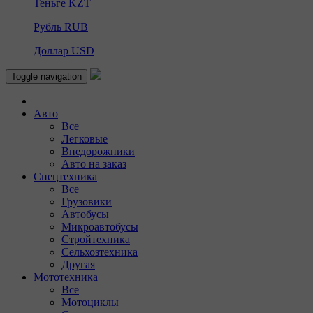
Теньге
KZT
Рубль
RUB
Доллар
USD
Toggle navigation
Авто
Все
Легковые
Внедорожники
Авто на заказ
Спецтехника
Все
Грузовики
Автобусы
Микроавтобусы
Стройтехника
Сельхозтехника
Другая
Мототехника
Все
Мотоциклы